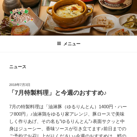
コ
ン
テ
ン
ツ
すすきの「手作り創作 ゆるり家」公
素材から作りあげる創作料理の数々、定番から週、月替わりまで豊富に
へ
ご用意！店主自慢の「グラタン」をはじめ、道産刺身ホタテをレアで焼
式ホームページ
メニュー
ス
き上げる「ホタテベーコンのバター焼」、大人気「豚キムチ天ぷら」、
「とうふボール」、コースは「チョイス、味めぐり、おまかせⅠ・Ⅱ」
キ
それぞれ飲み放題付き、お一人様限定「晩酌セット」もご用意しており
ッ
ニュース
ます。尚、料理本来の味と香りを楽しんで頂くため、店内は全席禁煙と
プ
しております♪
投
2018年7月3日
稿
「7月特製料理」と今週のおすすめ♪
日:
7月の特製料理は「油淋豚（ゆるりんとん）1400円・ハー
フ800円」♪油淋鶏をゆるり家アレンジ、豚ロースで美味
しく作りあげ、その名も”ゆるりんとん”♪表面サクッと中
身はジューシー、香味ソースが引き立てます♪前日までの
ご予約でお召し上がりください♪今週のおすすめは、鱈の