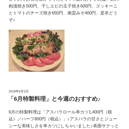
粕漬焼き500円、干しエビの玉子焼き600円、ズッキーニ
とトマトのチーズ焼き650円、南蛮みそ400円、是非どう
ぞ♪
投
2018年6月1日
稿
「6月特製料理」と今週のおすすめ♪
日:
6月の特製料理は「アスパラロール串カツ1,400円（税
込）／ハーフ800円（税込）」♪アスパラの甘さとジュー
シーな美味しさを串カツにしちゃいました♪表面サクッと