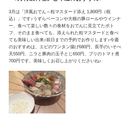
日:
3月は「洋風おでん～粒マスタード添え 1,800円（税
込）」です♪うずらベーコンや大根の豚ロールやウインナ
ー、食べて楽しい数々の食材をおでんに見立てたポト
フ、そのまま食べても、添えられた粒マスタードと食べ
ても美味しい出来♪前日までの予約でお作りします♪今週
のおすすめは、エビのワンタン揚げ680円、長芋のいそべ
天550円、ニラと豚肉の玉子とじ650円、ブリのトマト煮
700円です。美味しくお召し上がりくださいね♪