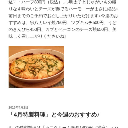
込）・ハーフ800円（税込）」♪明太子とじゃがいもの織
りなす味わいとチーズが奏でるハーモニーがまさに絶品♪
前日までのご予約でお召し上がりいただけます♪今週のお
すすめは、宗八カレイ焼750円、ツブキムチ500円、うど
のきんぴら450円、カブとベーコンのチーズ焼650円、美
味しく召し上がりくださいね♪
投
2018年4月2日
稿
「4月特製料理」と今週のおすすめ♪
日:
4月の特製料理は「カニクリーム春巻1400円（税込）・ハ