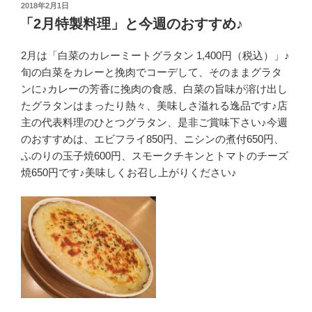
投
2018年2月1日
稿
「2月特製料理」と今週のおすすめ♪
日:
2月は「白菜のカレーミートグラタン 1,400円（税込）」♪
旬の白菜をカレーと挽肉でコーデして、そのままグラタ
ンに♪カレーの芳香に挽肉の食感、白菜の旨味が溶け出し
たグラタンはまったり熱々、美味しさ溢れる逸品です♪店
主の代表料理のひとつグラタン、是非ご賞味下さい♪今週
のおすすめは、エビフライ850円、ニシンの煮付650円、
ふのりの玉子焼600円、スモークチキンとトマトのチーズ
焼650円です♪美味しくお召し上がりください♪