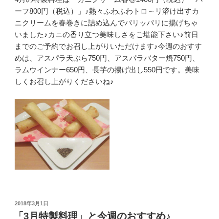
ーフ800円（税込）」♪熱々ふわふわトロ～リ溶け出すカ
ニクリームを春巻きに詰め込んでパリッパリに揚げちゃ
いました♪カニの香り立つ美味しさをご堪能下さい♪前日
までのご予約でお召し上がりいただけます♪今週のおすす
めは、アスパラ天ぷら750円、アスパラバター焼750円、
ラムウインナー650円、長芋の揚げ出し550円です。美味
しくお召し上がりくださいね♪
投
2018年3月1日
稿
「3月特製料理」と今週のおすすめ♪