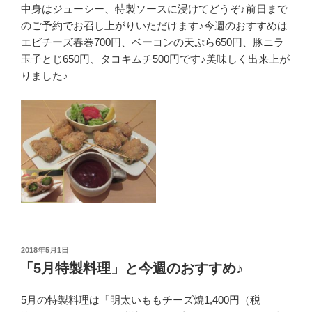
中身はジューシー、特製ソースに浸けてどうぞ♪前日まで
のご予約でお召し上がりいただけます♪今週のおすすめは
エビチーズ春巻700円、ベーコンの天ぷら650円、豚ニラ
玉子とじ650円、タコキムチ500円です♪美味しく出来上が
りました♪
投
2018年5月1日
稿
「5月特製料理」と今週のおすすめ♪
日:
5月の特製料理は「明太いももチーズ焼1,400円（税