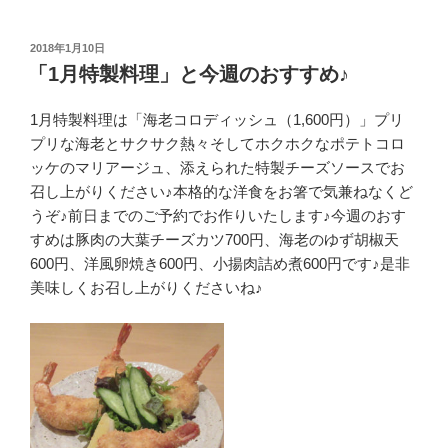
投
2018年1月10日
稿
「1月特製料理」と今週のおすすめ♪
日:
1月特製料理は「海老コロディッシュ（1,600円）」プリ
プリな海老とサクサク熱々そしてホクホクなポテトコロ
ッケのマリアージュ、添えられた特製チーズソースでお
召し上がりください♪本格的な洋食をお箸で気兼ねなくど
うぞ♪前日までのご予約でお作りいたします♪今週のおす
すめは豚肉の大葉チーズカツ700円、海老のゆず胡椒天
600円、洋風卵焼き600円、小揚肉詰め煮600円です♪是非
美味しくお召し上がりくださいね♪