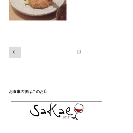
投
前
ページ
13
の
稿
ペ
ナ
ー
ビ
ジ
ゲ
ー
お食事の後はこのお店
シ
ョ
ン