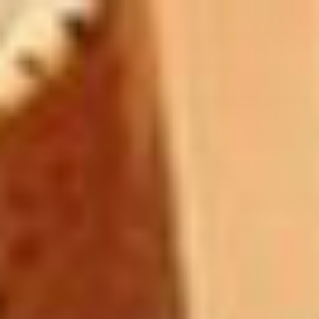
コ
ン
テ
ン
ツ
へ
ス
キ
ッ
プ