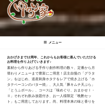
すすきの「手作り創作 ゆるり家」公
素材から作りあげる創作料理の数々、定番から週、月替わりまで豊富に
ご用意！店主自慢の「グラタン」をはじめ、道産刺身ホタテをレアで焼
式ホームページ
メニュー
き上げる「ホタテベーコンのバター焼」、大人気「豚キムチ天ぷら」、
「とうふボール」、コースは「チョイス、味めぐり、おまかせⅠ・Ⅱ」
それぞれ飲み放題付き、お一人様限定「晩酌セット」もご用意しており
おかげさまで12周年、これからもお客様に喜んでいただける
ます。尚、料理本来の味と香りを楽しんで頂くため、店内は全席禁煙と
お料理を作り上げていきます♪
しております♪
素材から作りあげる手作り創作料理の数々、定番から月
替わりメニューまで豊富にご用意！店主自慢の「グラタ
ン」をはじめ、道産刺身ホタテをレアで焼き上げる「ホ
タテベーコンのバター焼」、大人気「豚キムチ天ぷら」
「とうふボール」、コースは「味めぐり、おまかせⅠ・
Ⅱ」それぞれ飲み放題付き、お一人様限定「晩酌セッ
ト」もご用意しております。尚、料理本来の味と香りを