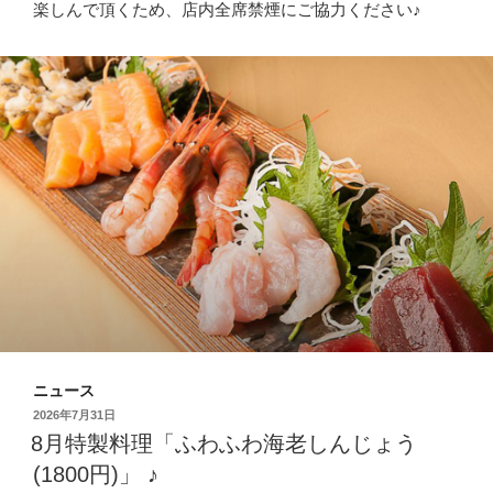
楽しんで頂くため、店内全席禁煙にご協力ください♪
ニュース
投
2026年7月31日
稿
8月特製料理「ふわふわ海老しんじょう
日:
(1800円)」 ♪