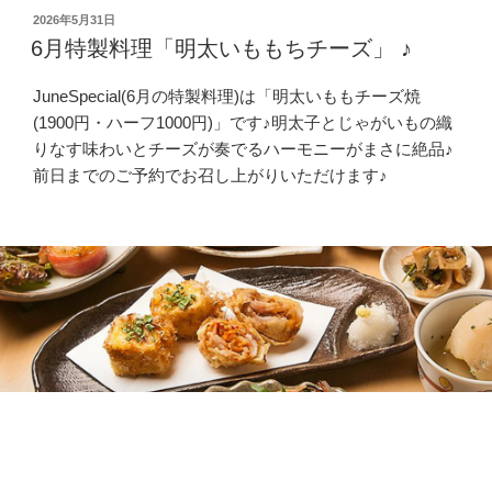
ん
投
2026年5月31日
製
じ
稿
6月特製料理「明太いももちチーズ」 ♪
料
日:
ょ
理
う
JuneSpecial(6月の特製料理)は「明太いももチーズ焼
「油
(1800
(1900円・ハーフ1000円)」です♪明太子とじゃがいもの織
淋
円)」
りなす味わいとチーズが奏でるハーモニーがまさに絶品♪
豚
♪”
前日までのご予約でお召し上がりいただけます♪
(ゆ
の
る
り
ん
と
ん)」
♪”
の