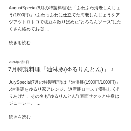
AugustSpecial(8月の特製料理)は「ふわふわ海老しんじょ
う(1800円)」♪ふわっふわに仕立てた海老しんじょうをア
ツアツトロトロで枝豆を散りばめた”とろろんソース”にた
くさん絡めてお召 …
“8
続きを読む
月
特
投
2026年7月1日
製
稿
7月特製料理「油淋豚(ゆるりんとん)」 ♪
料
日:
理
JulySpecial(7月の特製料理)は「油淋豚(1900円/1000円)」
「ふ
♪油淋鶏をゆるり家アレンジ、道産豚ロースで美味しく作
わ
りあげた、その名も”ゆるりんとん”♪表面サクッと中身は
ふ
ジューシー、 …
わ
海
“7
続きを読む
老
月
し
特