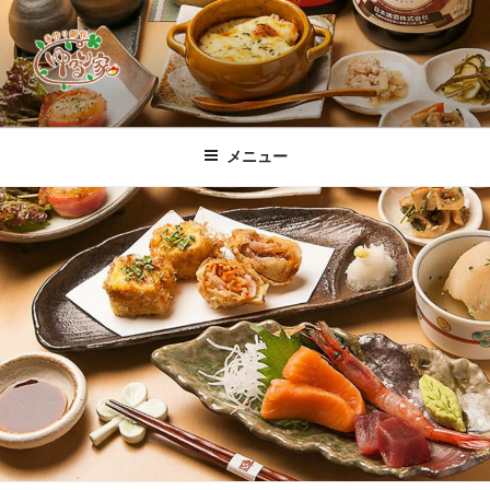
コ
ン
テ
ン
ツ
すすきの「手作り創作 ゆるり家」公
素材から作りあげる創作料理の数々、定番から週、月替わりまで豊富に
へ
ご用意！店主自慢の「グラタン」をはじめ、道産刺身ホタテをレアで焼
式ホームページ
メニュー
ス
き上げる「ホタテベーコンのバター焼」、大人気「豚キムチ天ぷら」、
「とうふボール」、コースは「チョイス、味めぐり、おまかせⅠ・Ⅱ」
キ
それぞれ飲み放題付き、お一人様限定「晩酌セット」もご用意しており
ッ
ます。尚、料理本来の味と香りを楽しんで頂くため、店内は全席禁煙と
プ
しております♪