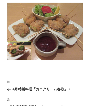
投
過
前
稿
去
4月特製料理「カニクリーム春巻」 ♪
ナ
の
ビ
投
次
次
稿
ゲ
の