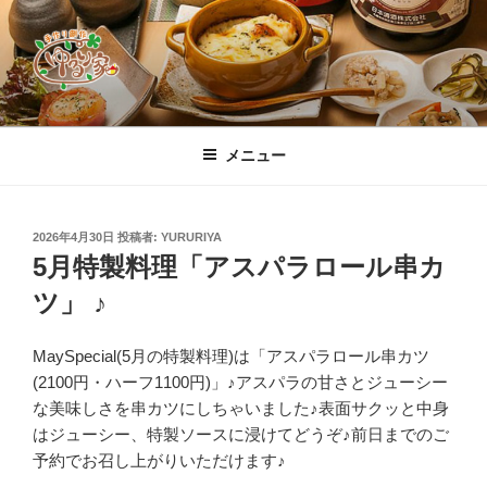
コ
ン
テ
ン
ツ
すすきの「手作り創作 ゆるり家」公
素材から作りあげる創作料理の数々、定番から週、月替わりまで豊富に
へ
ご用意！店主自慢の「グラタン」をはじめ、道産刺身ホタテをレアで焼
式ホームページ
メニュー
ス
き上げる「ホタテベーコンのバター焼」、大人気「豚キムチ天ぷら」、
「とうふボール」、コースは「チョイス、味めぐり、おまかせⅠ・Ⅱ」
キ
それぞれ飲み放題付き、お一人様限定「晩酌セット」もご用意しており
ッ
ます。尚、料理本来の味と香りを楽しんで頂くため、店内は全席禁煙と
投
2026年4月30日
投稿者:
YURURIYA
プ
稿
しております♪
5月特製料理「アスパラロール串カ
日:
ツ」 ♪
MaySpecial(5月の特製料理)は「アスパラロール串カツ
(2100円・ハーフ1100円)」♪アスパラの甘さとジューシー
な美味しさを串カツにしちゃいました♪表面サクッと中身
はジューシー、特製ソースに浸けてどうぞ♪前日までのご
予約でお召し上がりいただけます♪