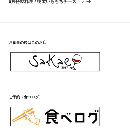
6月特製料理「明太いももちチーズ」 ♪
投
ー
稿
シ
ョ
ン
お食事の後はこのお店
ご予約（食べログ）