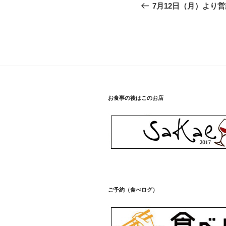
稿
去
7月12日（月）より
の
ナ
投
ビ
稿
ゲ
ー
シ
お食事の後はこのお店
ョ
ン
ご予約（食べログ）