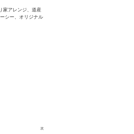
ゆるり家アレンジ、道産
ューシー、オリジナル
次
次