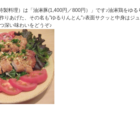
（7月の特製料理）は「油淋豚(1,400円／800円）」です♪油淋鶏を
作りあげた、その名も”ゆるりんとん”♪表面サクッと中身はジ
つ深い味わいをどうぞ♪