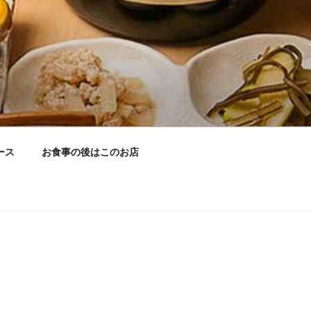
ームページ
グラタン」をはじめ、道産刺身ホタテ
ール」、コースは「チョイス、味めぐ
ます。尚、料理本来の味と香りを楽し
ース
お食事の後はこのお店