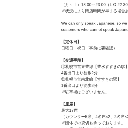
（月～土）18:00～23:00（L.O.22:3
※状況により閉店時間が早まる場合
We can only speak Japanese, so we 
customers who cannot speak Japane
【定休日】
日曜日・祝日（事前に要確認）
【交通手段】
①札幌市営東豊線【豊水すすきの駅
4番出口より徒歩2分
②札幌市営南北線【すすきの駅】
1番出口より徒歩3分
※駐車場はございません。
【座席】
最大17席
（カウンター5席、4名席×2、2名席×
※団体での貸切も承っております。