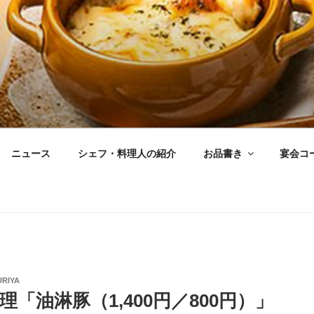
作り創作 ゆるり家」公式ホ
数々、定番から週、月替わりまで豊富にご用意！店主自慢の「
ーコンのバター焼」、大人気「豚キムチ天ぷら」、「とうふボ
飲み放題付き、お一人様限定「晩酌セット」もご用意しており
としております♪
ニュース
シェフ・料理人の紹介
お品書き
宴会コ
RIYA
理「油淋豚（1,400円／800円）」