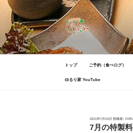
コ
ン
テ
ン
ツ
へ
すすきの「手
素材から作りあげる創作料理の
ス
をレアで焼き上げる「ホタテベ
キ
り、おまかせⅠ・Ⅱ」それぞれ
ッ
んで頂くため、店内は全席禁煙
トップ
ご予約（食べログ）
プ
ゆるり家 YouTube
投
2021年7月10日
投稿者:
YURU
稿
7月の特製料
日: