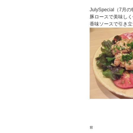
JulySpecial
豚ロースで美味しく
香味ソースで引き立
投
過
前