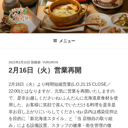
コ
ン
テ
ン
ツ
すすきの「手作り創作 ゆるり家」公
素材から作りあげる創作料理の数々、定番から週、月替わりまで豊富に
へ
ご用意！店主自慢の「グラタン」をはじめ、道産刺身ホタテをレアで焼
式ホームページ
メニュー
ス
き上げる「ホタテベーコンのバター焼」、大人気「豚キムチ天ぷら」、
「とうふボール」、コースは「チョイス、味めぐり、おまかせⅠ・Ⅱ」
キ
それぞれ飲み放題付き、お一人様限定「晩酌セット」もご用意しており
ッ
ます。尚、料理本来の味と香りを楽しんで頂くため、店内は全席禁煙と
投
2021年2月15日
投稿者:
YURURIYA
プ
稿
しております♪
2月16日（火）営業再開
日:
2月16日（火）より時間短縮営業(L.O.21:15 CLOSE／
22:00)とはなりますが、元気に営業を再開いたしますの
で、是非お越しくださいね♪ふんだんに北海道産食材を使
用した、お客様に笑顔で喜んでいただける料理を是非是
非お召し上がりにいらしてくださいね♪店内は感染症抑止
を目的に「新北海道スタイル」と「当 店独自の取り組
み」による設備設置、スタッフの健康・衛生管理の徹