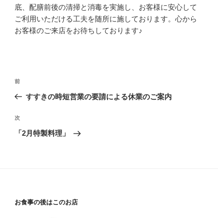
底、配膳前後の清掃と消毒を実施し、お客様に安心して
ご利用いただける工夫を随所に施しております。心から
お客様のご来店をお待ちしております♪
投
過
前
稿
去
すすきの時短営業の要請による休業のご案内
ナ
の
ビ
投
次
次
稿
ゲ
の
「2月特製料理」
投
ー
稿
シ
ョ
ン
お食事の後はこのお店